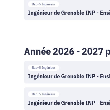
Ingénieur
Bac+5 Ingénieur
de
Ingénieur de Grenoble INP - Ensi
Grenoble
INP
-
Ensimag
Année 2026 - 2027 p
-
Ingénieur
formation
Bac+5 Ingénieur
de
initiale
Ingénieur de Grenoble INP - Ensi
Grenoble
Ingénieur
INP
Bac+5 Ingénieur
de
-
Ingénieur de Grenoble INP - Ensim