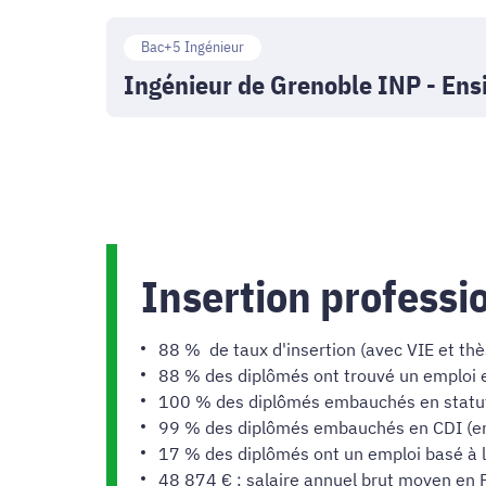
Grenoble
Ensimag,
Ingénieur
INP
filière
Bac+5 Ingénieur
de
-
Ingénieur de Grenoble INP - Ens
Ingénierie
Grenoble
Ensimag,
des
INP
filière
systèmes
-
Ingénierie
d'information
Ensimag,
pour
(ISI)
filière
Insertion professi
la
Modélisation
finance
88 % de taux d'insertion (avec VIE et thè
mathématique,
(IF)
88 % des diplômés ont trouvé un emploi 
image,
100 % des diplômés embauchés en statut 
99 % des diplômés embauchés en CDI (e
simulation
17 % des diplômés ont un emploi basé à l
48 874 € : salaire annuel brut moyen en 