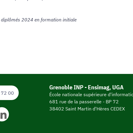
 diplômés 2024 en formation initiale
Grenoble INP - Ensimag, UGA
 72 00
École nationale supérieure d'informat
681 rue de la passerelle - BP 72
38402 Saint Martin d'Hères CEDEX