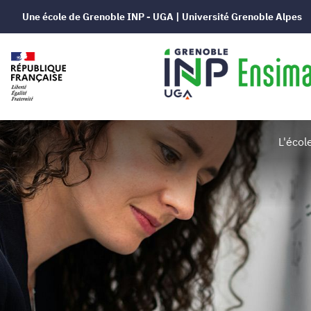
Une école de Grenoble INP - UGA | Université Grenoble Alpes
Grenoble
L'écol
INP
-
Ensimag