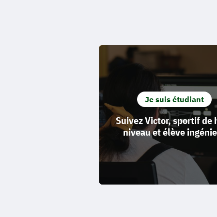
Je suis étudiant
Suivez Victor, sportif de
niveau et élève ingéni