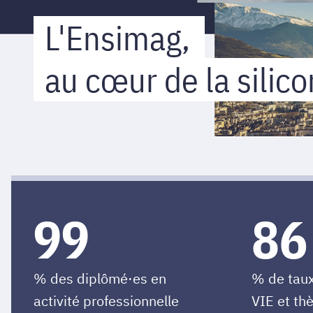
L'Ensimag,
au cœur de la silico
99
86
% des diplômé·es en
% de taux
activité professionnelle
VIE et th