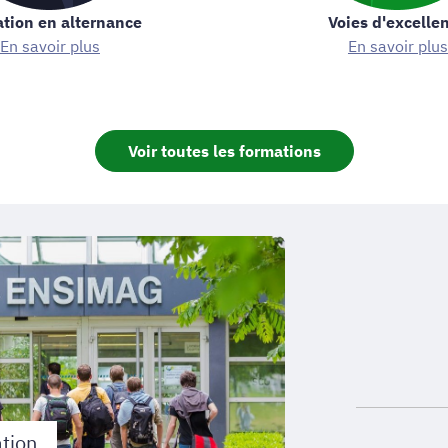
tion en alternance
Voies d'excelle
En savoir plus
En savoir plus
Voir toutes les formations
imag,
eure
énieurs
matique
)
tion