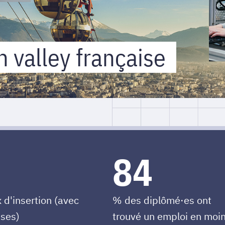
n valley française
84
 d'insertion (avec
% des diplômé·es ont
èses)
trouvé un emploi en moi