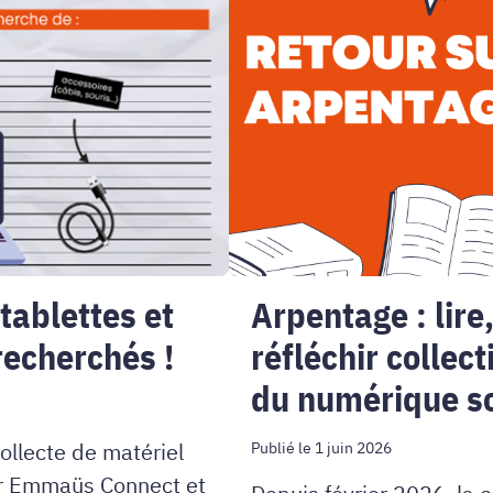
débattre
et
réfléchir
collectivement
aux
enjeux
du
tablettes et
Arpentage : lire
numérique
recherchés !
réfléchir collec
soutenable
du numérique s
collecte de matériel
Publié le 1 juin 2026
par Emmaüs Connect et