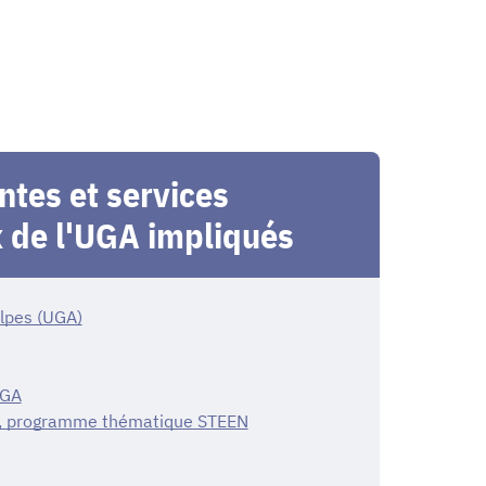
tes et services
 de l'UGA impliqués
Alpes (UGA)
UGA
, programme thématique STEEN