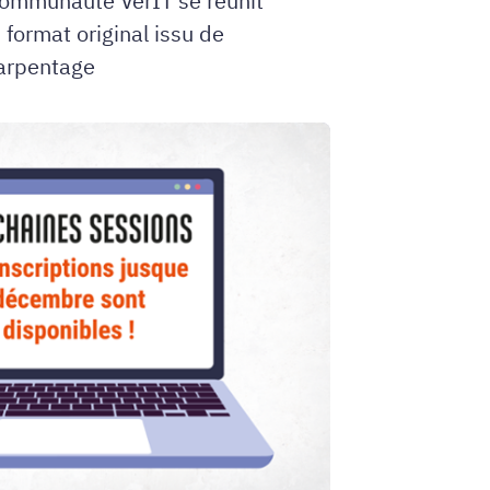
 communauté VerIT se réunit
format original issu de
'arpentage