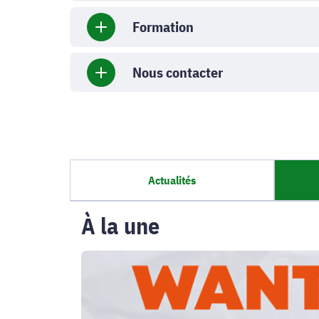
Formation
Nous contacter
Actualités
À la une
WANTED
:
téléphones,