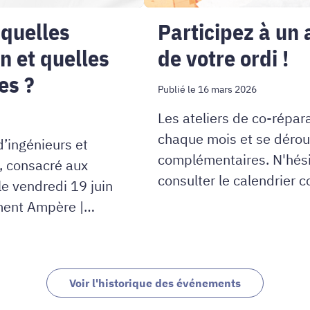
!
 quelles
Participez à un 
n et quelles
de votre ordi !
es ?
Publié le 16 mars 2026
Les ateliers de co-répara
chaque mois et se dérou
d’ingénieurs et
complémentaires. N'hésit
I, consacré aux
consulter le calendrier c
le vendredi 19 juin
ment Ampère |
Voir l'historique des événements