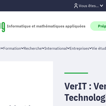
Vous êtes...
Informatique et mathématiques appliquées
Prép
e
Formation
Recherche
International
Entreprises
Vie étud
VerIT : V
Technologi