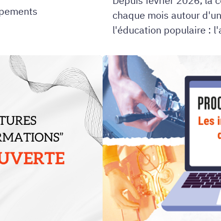
Depuis février 2026, la
ipements
chaque mois autour d'un 
l'éducation populaire : l
Participez
à
un
atelier
de
réparation
de
votre
ordi