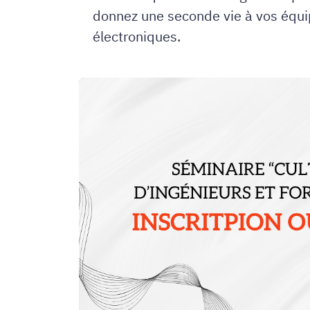
donnez une seconde vie à vos équ
électroniques.
Transition
écologique
:
quelles
ingénieries
de
formation
et
quelles