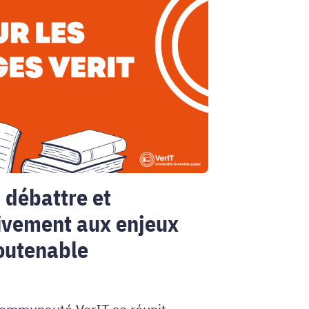
, débattre et
tivement aux enjeux
outenable