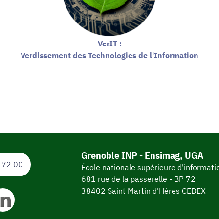
VerIT :
Verdissement des Technologies de l'Information
Grenoble INP - Ensimag, UGA
 72 00
École nationale supérieure d'informat
681 rue de la passerelle - BP 72
38402 Saint Martin d'Hères CEDEX