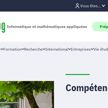
Vous êtes...
Informatique et mathématiques appliquées
Prép
e
Formation
Recherche
International
Entreprises
Vie étud
Compétenc