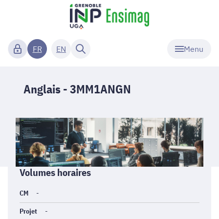
Menu
FR
EN
Anglais - 3MM1ANGN
Informations
Volumes horaires
générales
CM
-
Projet
-