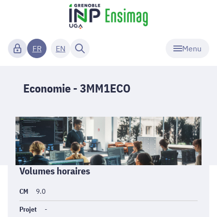
Menu
FR
EN
Economie - 3MM1ECO
Informations
Volumes horaires
générales
CM
9.0
Projet
-