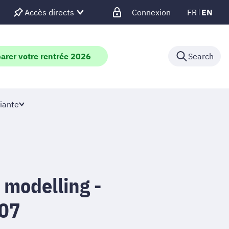
Accès directs
Connexion
FR
EN
arer votre rentrée 2026
Search
iante
 modelling -
07