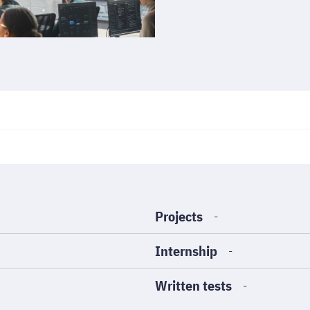
Projects
-
Internship
-
Written tests
-