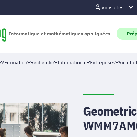
Vous êtes...
Informatique et mathématiques appliquées
Prép
e
Formation
Recherche
International
Entreprises
Vie étud
Geometric
WMM7AM