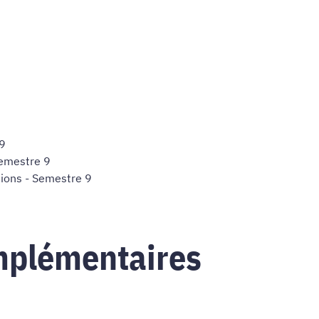
9
emestre 9
tions
- Semestre 9
mplémentaires