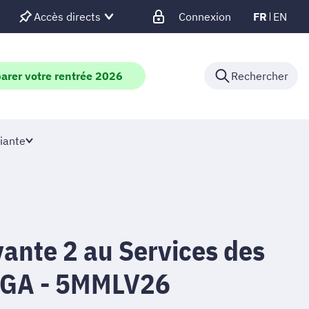
Accès directs
Connexion
FR
EN
arer votre rentrée 2026
Rechercher
iante
ante 2 au Services des
UGA - 5MMLV26