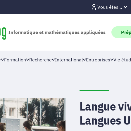
Vous êtes...
Informatique et mathématiques appliquées
Prép
e
Formation
Recherche
International
Entreprises
Vie étud
Langue viv
Langues 