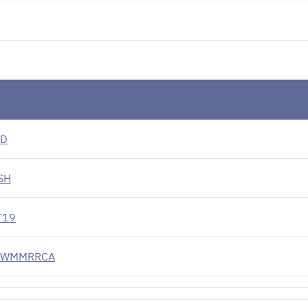
BD
SH
T19
 - WMMRRCA