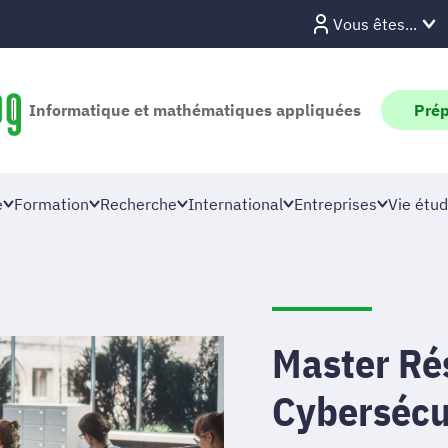
Vous êtes...
Informatique et mathématiques appliquées
Prép
e
Formation
Recherche
International
Entreprises
Vie étud
Master Ré
Cybersécur