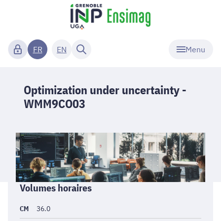
Menu
FR
EN
Optimization under uncertainty -
WMM9CO03
Informations
Volumes horaires
générales
CM
36.0