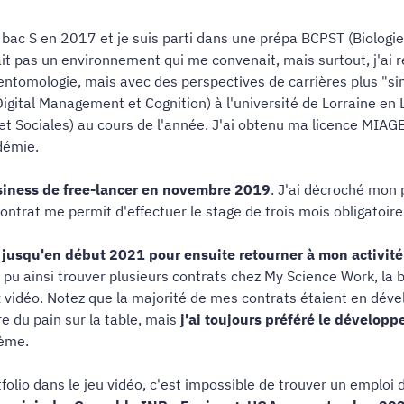
 bac S en 2017 et je suis parti dans une prépa BCPST (Biologie
tait pas un environnement qui me convenait, mais surtout, j'ai 
l'entomologie, mais avec des perspectives de carrières plus "si
du Digital Management et Cognition) à l'université de Lorraine
t Sociales) au cours de l'année. J'ai obtenu ma licence MIAG
démie.
siness de free-lancer en novembre 2019
. J'ai décroché mon
ntrat me permit d'effectuer le stage de trois mois obligatoire 
 jusqu'en début 2021 pour ensuite retourner à mon activité
ai pu ainsi trouver plusieurs contrats chez My Science Work, l
 vidéo. Notez que la majorité de mes contrats étaient en dév
 du pain sur la table, mais
j'ai toujours préféré le dévelop
tème.
folio dans le jeu vidéo, c'est impossible de trouver un emploi 