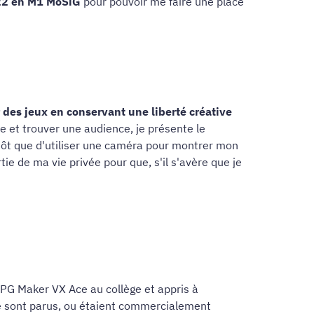
022 en M1 MoSiG
pour pouvoir me faire une place
r des jeux en conservant une liberté créative
 et trouver une audience, je présente le
tôt que d'utiliser une caméra pour montrer mon
e de ma vie privée pour que, s'il s'avère que je
 RPG Maker VX Ace au collège et appris à
e sont parus, ou étaient commercialement