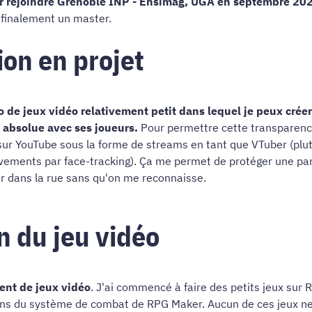
our rejoindre Grenoble INP - Ensimag, UGA en septembre 2
 finalement un master.
on en projet
io de jeux vidéo relativement petit dans lequel je peux crée
e absolue avec ses joueurs.
Pour permettre cette transparence
sur YouTube sous la forme de streams en tant que VTuber (plu
uvements par face-tracking). Ça me permet de protéger une parti
ir dans la rue sans qu'on me reconnaisse.
on du jeu vidéo
ent de jeux vidéo
. J'ai commencé à faire des petits jeux sur
ons du système de combat de RPG Maker. Aucun de ces jeux n