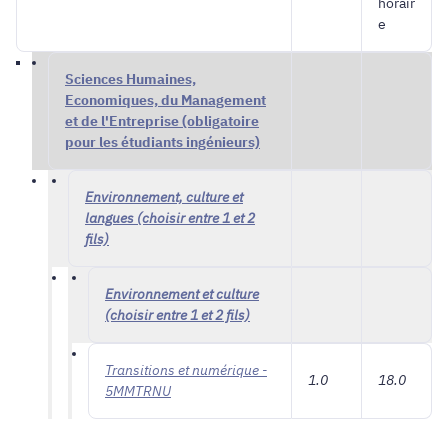
horair
e
Sciences Humaines,
Economiques, du Management
et de l'Entreprise (obligatoire
pour les étudiants ingénieurs)
Environnement, culture et
langues (choisir entre 1 et 2
fils)
Environnement et culture
(choisir entre 1 et 2 fils)
Transitions et numérique -
1.0
18.0
5MMTRNU