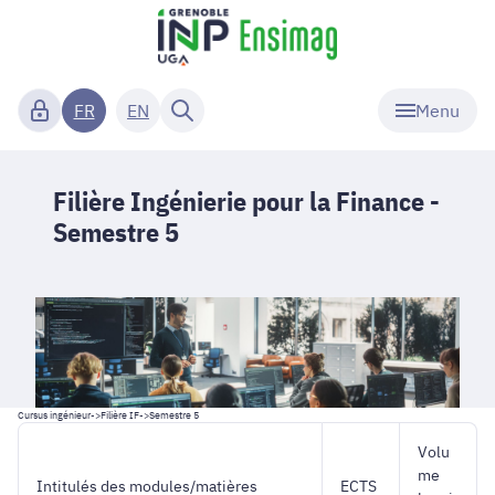
Menu
FR
EN
Filière Ingénierie pour la Finance -
Semestre 5
Cursus ingénieur
->
Filière IF
->
Semestre 5
Volu
me
Intitulés des modules/matières
ECTS