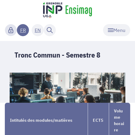
Menu
FR
EN
Tronc Commun - Semestre 8
Cursus
→
Tronc
→
Volu
ingénieur
Commun
Semestre
me
Intitulés des modules/matières
ECTS
8
horai
re