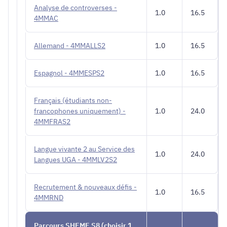
Analyse de controverses -
1.0
16.5
4MMAC
Allemand - 4MMALLS2
1.0
16.5
Espagnol - 4MMESPS2
1.0
16.5
Français (étudiants non-
francophones uniquement) -
1.0
24.0
4MMFRAS2
Langue vivante 2 au Service des
1.0
24.0
Langues UGA - 4MMLV2S2
Recrutement & nouveaux défis -
1.0
16.5
4MMRND
Parcours SHEME S8 (choisir 1