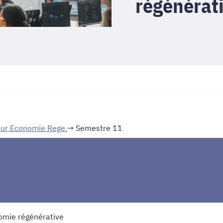
régénérat
eur Economie Rege.
→ Semestre 11
nomie régénérative