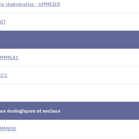
ie régénérative - 6MMEIER
HIT
 6MMMEA1
MEC1
eux écologiques et sociaux
 6MMBSE