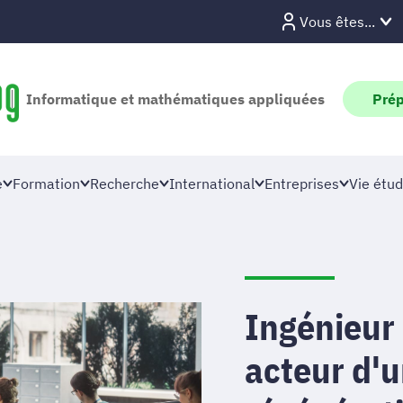
Vous êtes...
Informatique et mathématiques appliquées
Prép
e
Formation
Recherche
International
Entreprises
Vie étud
Ingénieur 
acteur d'