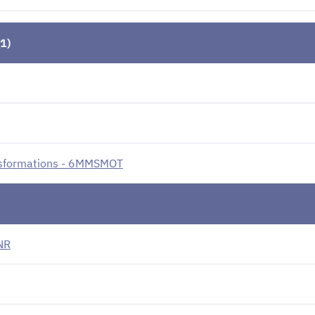
1)
ansformations - 6MMSMOT
NR