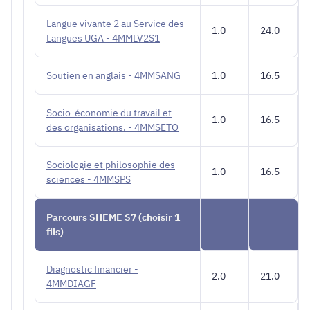
Langue vivante 2 au Service des
1.0
24.0
Langues UGA - 4MMLV2S1
Soutien en anglais - 4MMSANG
1.0
16.5
Socio-économie du travail et
1.0
16.5
des organisations. - 4MMSETO
Sociologie et philosophie des
1.0
16.5
sciences - 4MMSPS
Parcours SHEME S7 (choisir 1
fils)
Diagnostic financier -
2.0
21.0
4MMDIAGF