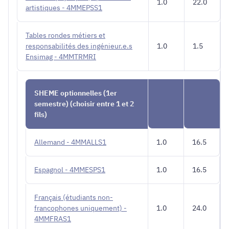
1.0
22.0
artistiques - 4MMEPSS1
Tables rondes métiers et
responsabilités des ingénieur.e.s
1.0
1.5
Ensimag - 4MMTRMRI
SHEME optionnelles (1er
semestre) (choisir entre 1 et 2
fils)
Allemand - 4MMALLS1
1.0
16.5
Espagnol - 4MMESPS1
1.0
16.5
Français (étudiants non-
francophones uniquement) -
1.0
24.0
4MMFRAS1