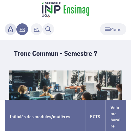
Menu
FR
EN
Tronc Commun - Semestre 7
Cursus
→
Tronc
→
Volu
ingénieur
Commun
Semestre
me
Intitulés des modules/matières
ECTS
7
horai
re