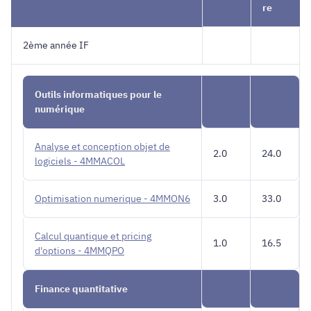
re
2ème année IF
Outils informatiques pour le
numérique
Analyse et conception objet de
2.0
24.0
logiciels - 4MMACOL
Optimisation numerique - 4MMON6
3.0
33.0
Calcul quantique et pricing
1.0
16.5
d'options - 4MMQPO
Finance quantitative