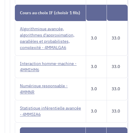
Cours au choix IF (choisir 1 fils)
Algorithmique avancée,
algorithmes d'approximation,
3.0
33.0
parallèles et probabilistes,
complexité - 4MMALGA6
Interaction homme-machine -
3.0
33.0
4MMIHM6
Numérique responsable -
3.0
33.0
4MMNR
Statistique inférentielle avancée
3.0
33.0
- 4MMSIA6