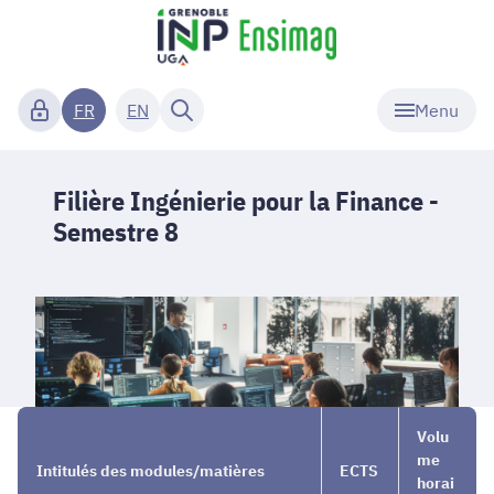
Menu
FR
EN
Filière Ingénierie pour la Finance -
Semestre 8
Cursus
→
Filière
→
Volu
ingénieur
IF
Semestre
me
Intitulés des modules/matières
ECTS
8
horai