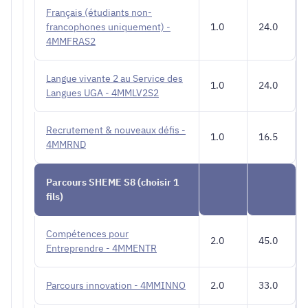
Français (étudiants non-
francophones uniquement) -
1.0
24.0
4MMFRAS2
Langue vivante 2 au Service des
1.0
24.0
Langues UGA - 4MMLV2S2
Recrutement & nouveaux défis -
1.0
16.5
4MMRND
Parcours SHEME S8 (choisir 1
fils)
Compétences pour
2.0
45.0
Entreprendre - 4MMENTR
Parcours innovation - 4MMINNO
2.0
33.0