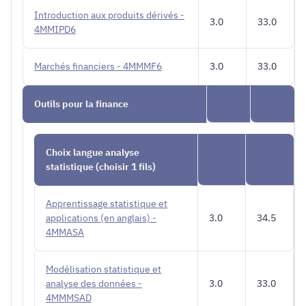
Introduction aux produits dérivés -
3.0
33.0
4MMIPD6
Marchés financiers - 4MMMF6
3.0
33.0
Outils pour la finance
Choix langue analyse
statistique (choisir 1 fils)
Apprentissage statistique et
applications (en anglais) -
3.0
34.5
4MMASA
Modélisation statistique et
analyse des données -
3.0
33.0
4MMMSAD